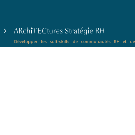
ARchiTECtures Stratégie RH
5
Développer les soft-skills de communautés RH et de
managers. Co-construire une démarche de management
des talents. Co-élaborer des solutions de développement
RH dans une approche GPEC, GRC. Mise en place d’ateliers
de co-développement sur les « architectures invisibles »
au cours du cycle de la transformation d’entreprise.