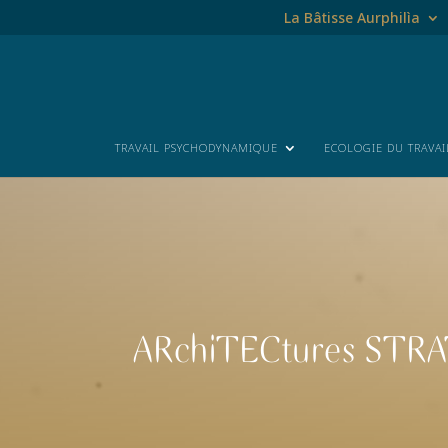
La Bâtisse Aurphilìa
TRAVAIL PSYCHODYNAMIQUE
ECOLOGIE DU TRAVAI
Lecteur
vidéo
ARchiTECtures STR