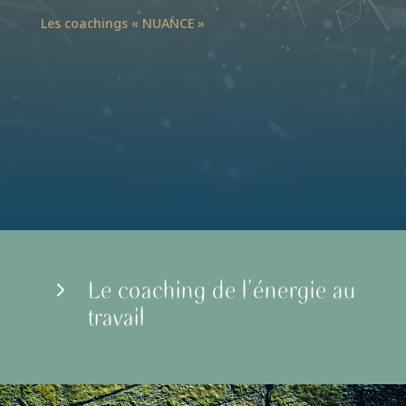
Les coachings « NUANCE »
Le coaching de l’énergie au
5
travail