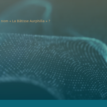
 nom « La Bâtisse Aurphilìa » ?