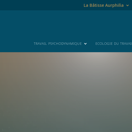
La Bâtisse Aurphilìa
TRAVAIL PSYCHODYNAMIQUE
ECOLOGIE DU TRAVAI
Lecteur
vidéo