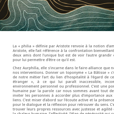
La « philia » définie par Aristote renvoie à la notion d’am
Aristote, elle fait référence à la confrontation bienveilla
deux amis dont l’unique but est de voir l’autre grandir 
pour lui permettre d’être ce qu’il est.
Chez Aurphilìa, elle s’incarne dans le faire-alliance que
nos interventions. Donner un toponyme « La Bâtisse » c
de notre métier l’art du lien d’hospitalité à l’égard de ce
étranger », à ce qui lui paraît inaccessible, inco
environnement personnel ou professionnel. C’est une port
humaine par la parole car nous sommes avant tout des
inviter les personnes à accorder plus d’importance aux i
liens. C’est miser d’abord sur l’écoute active et la présence
pour le dialogue et la réflexion pour retrouver du sens. C’
trouver leurs propres ressources avec justesse et agilité
la chaleur humaine, l’affectivité, l’élan de générosité qui 